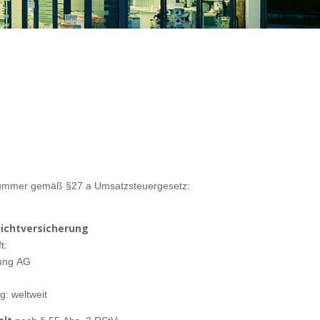
snummer gemäß §27 a Umsatzsteuergesetz:
ichtversicherung
t:
rung AG
: weltweit