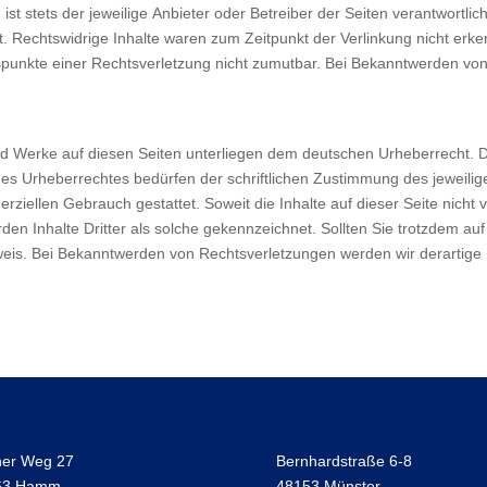
ist stets der jeweilige Anbieter oder Betreiber der Seiten verantwortli
. Rechtswidrige Inhalte waren zum Zeitpunkt der Verlinkung nicht erken
tspunkte einer Rechtsverletzung nicht zumutbar. Bei Bekanntwerden vo
 und Werke auf diesen Seiten unterliegen dem deutschen Urheberrecht. D
es Urheberrechtes bedürfen der schriftlichen Zustimmung des jeweilig
erziellen Gebrauch gestattet. Soweit die Inhalte auf dieser Seite nicht
den Inhalte Dritter als solche gekennzeichnet. Sollten Sie trotzdem 
weis. Bei Bekanntwerden von Rechtsverletzungen werden wir derartige
ner Weg 27
Bernhardstraße 6-8
63 Hamm
48153 Münster