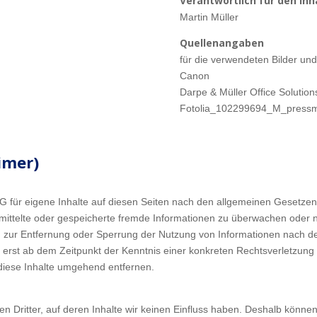
Verantwortlich für den Inh
Martin Müller
Quellenangaben
für die verwendeten Bilder und
Canon
Darpe & Müller Office Soluti
Fotolia_102299694_M_pressm
imer)
G für eigene Inhalte auf diesen Seiten nach den allgemeinen Gesetzen 
bermittelte oder gespeicherte fremde Informationen zu überwachen oder
gen zur Entfernung oder Sperrung der Nutzung von Informationen nach 
ch erst ab dem Zeitpunkt der Kenntnis einer konkreten Rechtsverletzun
diese Inhalte umgehend entfernen.
n Dritter, auf deren Inhalte wir keinen Einfluss haben. Deshalb könne